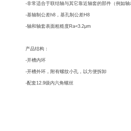
-非常适合于联结轴与其它靠近轴套的部件（例如轴
-基轴制公差h8，基孔制公差H8
-轴和轴套表面粗糙度Ra<3.2μm
产品结构：
-开槽内环
-开槽外环，附有螺纹小孔，以方便拆卸
-配套12.9级内六角螺丝