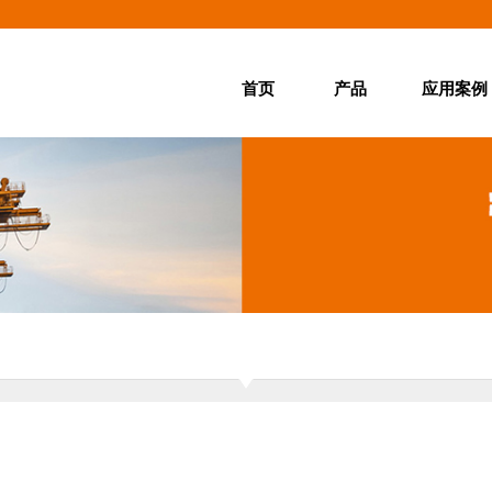
首页
产品
应用案例
首页
产品
应用案例
产品百科
服务中心