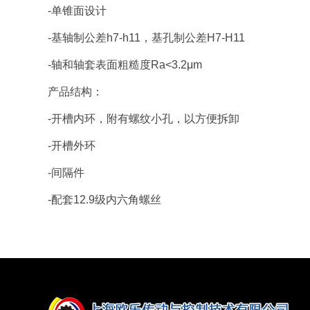
-单锥面设计
-基轴制公差h7-h11，基孔制公差H7-H11
-轴和轴套表面粗糙度Ra<3.2μm
产品结构：
-开槽内环，附有螺纹小孔，以方便拆卸
-开槽外环
-间隔件
-配套12.9级内六角螺丝