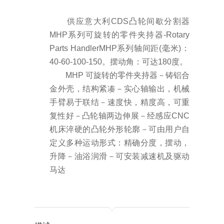
供应意大利CDS凸轮间歇分割器
MHP系列可旋转的零件夹持器-Rotary
Parts HandlerMHP系列
轴间距(毫米)：
40-60-100-150。
摆动角：可达180度。
MHP 可旋转的零件夹持器
－铸铝合
金外壳，结构紧凑
－实心轴输出，机械
手臂易于联结
－速度快，精度高，可重
复性好
－凸轮轴两边伸展
－经感应CNC
机床淬硬的凸轮外形轮廓
－可由用户自
定义多种运动形式：精确分度，摆动，
升降
－油浴润滑
－可安装减速机及驱动
马达